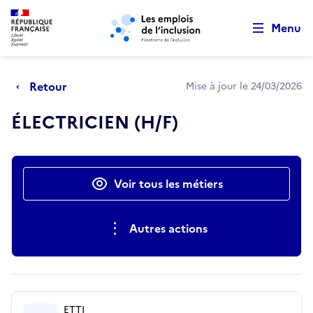
Retour au début de la page
Panneau de gestion des cookies
Aller au menu principal
Aller au contenu principal
Menu
Retour
Mise à jour le 24/03/2026
ÉLECTRICIEN (H/F)
Actions rapides
Voir tous les métiers
Autres actions
ETTI