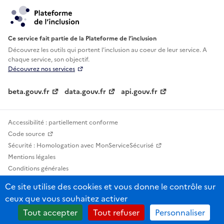
Ce service fait partie de la Plateforme de l’inclusion
Découvrez les outils qui portent l'inclusion au
coeur de leur service. A
chaque service, son objectif.
Découvrez nos services
beta.gouv.fr
data.gouv.fr
api.gouv.fr
Accessibilité : partiellement conforme
Code source
Sécurité : Homologation avec MonServiceSécurisé
Mentions légales
Conditions générales
Confidentialité
Ce site utilise des cookies et vous donne le contrôle sur
Statistiques, lexiques et indicateurs
ceux que vous souhaitez activer
Sauf mention contraire, tous les contenus de ce site sont sous licence
Tout accepter
Tout refuser
Personnaliser
etalab-2.0