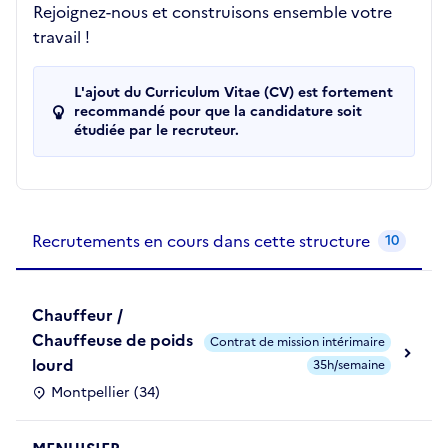
Rejoignez-nous et construisons ensemble votre
travail !
L'ajout du Curriculum Vitae (CV) est fortement
recommandé pour que la candidature soit
étudiée par le recruteur.
Recrutements de la structure
slide
1
of 1
Recrutements en cours dans cette structure
10
Chauffeur /
Chauffeuse de poids
Contrat de mission intérimaire
lourd
35h/semaine
Montpellier (34)