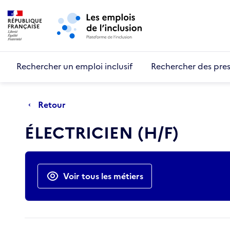
Retour au début de la page
Panneau de gestion des cookies
Aller au menu principal
Aller au contenu principal
Rechercher un emploi inclusif
Rechercher des pres
Retour
ÉLECTRICIEN (H/F)
Actions rapides
Voir tous les métiers