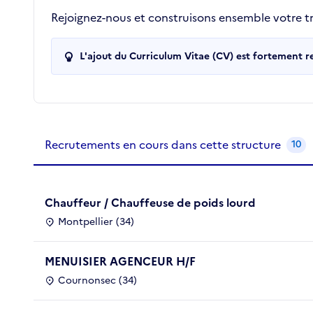
Rejoignez-nous et construisons ensemble votre tra
L'ajout du Curriculum Vitae (CV) est fortement 
Recrutements de la structure
slide
1
of 1
Recrutements en cours dans cette structure
10
Chauffeur / Chauffeuse de poids lourd
Montpellier (34)
MENUISIER AGENCEUR H/F
Cournonsec (34)