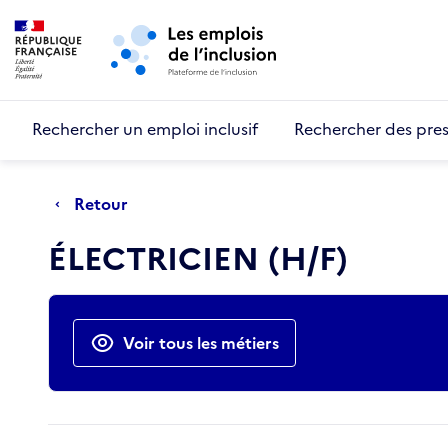
Retour au début de la page
Panneau de gestion des cookies
Aller au menu principal
Aller au contenu principal
Rechercher un emploi inclusif
Rechercher des pres
Retour
ÉLECTRICIEN (H/F)
Actions rapides
Voir tous les métiers