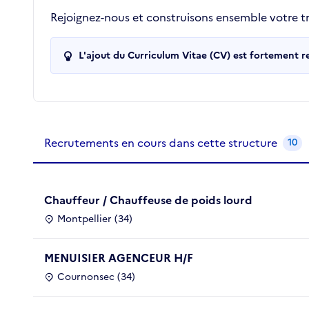
Rejoignez-nous et construisons ensemble votre tra
L'ajout du Curriculum Vitae (CV) est fortement 
Recrutements de la structure
slide
1
of 1
Recrutements en cours dans cette structure
10
Chauffeur / Chauffeuse de poids lourd
Montpellier (34)
MENUISIER AGENCEUR H/F
Cournonsec (34)