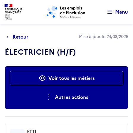
Retour au début de la page
Panneau de gestion des cookies
Aller au menu principal
Aller au contenu principal
Menu
Retour
Mise à jour le 24/03/2026
ÉLECTRICIEN (H/F)
Actions rapides
Voir tous les métiers
Autres actions
ETTI