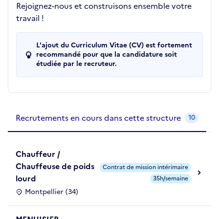
Rejoignez-nous et construisons ensemble votre
travail !
L'ajout du Curriculum Vitae (CV) est fortement
recommandé pour que la candidature soit
étudiée par le recruteur.
Recrutements de la structure
slide
1
of 1
Recrutements en cours dans cette structure
10
Chauffeur /
Chauffeuse de poids
Contrat de mission intérimaire
lourd
35h/semaine
Montpellier (34)