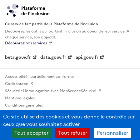
Ce service fait partie de la Plateforme de l’inclusion
Découvrez les outils qui portent l'inclusion au
coeur de leur service. A
chaque service, son objectif.
Découvrez nos services
beta.gouv.fr
data.gouv.fr
api.gouv.fr
Accessibilité : partiellement conforme
Code source
Sécurité : Homologation avec MonServiceSécurisé
Mentions légales
Conditions générales
Confidentialité
Ce site utilise des cookies et vous donne le contrôle sur
Statistiques, lexiques et indicateurs
ceux que vous souhaitez activer
Sauf mention contraire, tous les contenus de ce site sont sous licence
Tout accepter
Tout refuser
Personnaliser
etalab-2.0