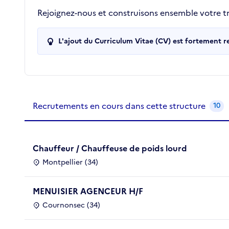
Rejoignez-nous et construisons ensemble votre tra
L'ajout du Curriculum Vitae (CV) est fortement 
Recrutements de la structure
slide
1
of 1
Recrutements en cours dans cette structure
10
Chauffeur / Chauffeuse de poids lourd
Montpellier (34)
MENUISIER AGENCEUR H/F
Cournonsec (34)