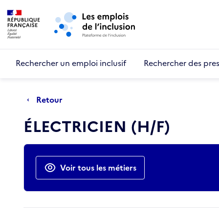
Retour au début de la page
Panneau de gestion des cookies
Aller au menu principal
Aller au contenu principal
Rechercher un emploi inclusif
Rechercher des pres
Retour
ÉLECTRICIEN (H/F)
Actions rapides
Voir tous les métiers