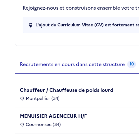
Rejoignez-nous et construisons ensemble votre tra
L'ajout du Curriculum Vitae (CV) est fortement 
Recrutements de la structure
slide
1
of 1
Recrutements en cours dans cette structure
10
Chauffeur / Chauffeuse de poids lourd
Montpellier (34)
MENUISIER AGENCEUR H/F
Cournonsec (34)