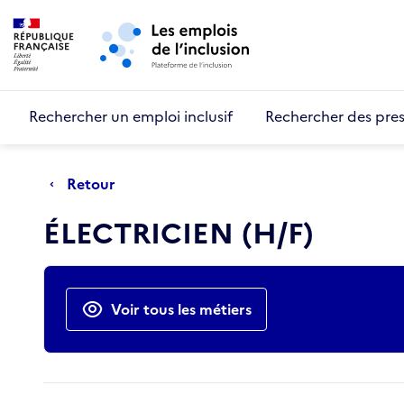
Retour au début de la page
Panneau de gestion des cookies
Aller au menu principal
Aller au contenu principal
Rechercher un emploi inclusif
Rechercher des pres
Retour
ÉLECTRICIEN (H/F)
Actions rapides
Voir tous les métiers