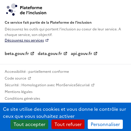
Ce service fait partie de la Plateforme de l’inclusion
Découvrez les outils qui portent l'inclusion au
coeur de leur service. A
chaque service, son objectif.
Découvrez nos services
beta.gouv.fr
data.gouv.fr
api.gouv.fr
Accessibilité : partiellement conforme
Code source
Sécurité : Homologation avec MonServiceSécurisé
Mentions légales
Conditions générales
Confidentialité
Ce site utilise des cookies et vous donne le contrôle sur
Statistiques, lexiques et indicateurs
ceux que vous souhaitez activer
Sauf mention contraire, tous les contenus de ce site sont sous licence
Tout accepter
Tout refuser
Personnaliser
etalab-2.0