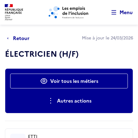
Retour au début de la page
Panneau de gestion des cookies
Aller au menu principal
Aller au contenu principal
Menu
Retour
Mise à jour le 24/03/2026
ÉLECTRICIEN (H/F)
Actions rapides
Voir tous les métiers
Autres actions
ETTI