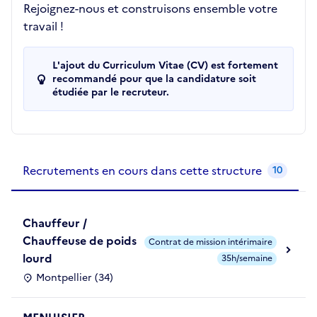
Rejoignez-nous et construisons ensemble votre
travail !
L'ajout du Curriculum Vitae (CV) est fortement
recommandé pour que la candidature soit
étudiée par le recruteur.
Recrutements de la structure
slide
1
of 1
Recrutements en cours dans cette structure
10
Chauffeur /
Chauffeuse de poids
Contrat de mission intérimaire
lourd
35h/semaine
Montpellier (34)