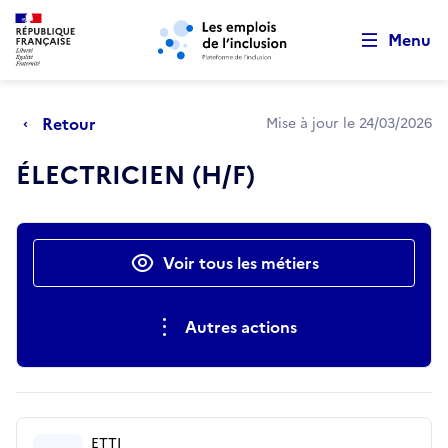
Retour au début de la page
Panneau de gestion des cookies
Aller au menu principal
Aller au contenu principal
Menu
Retour
Mise à jour le 24/03/2026
ÉLECTRICIEN (H/F)
Actions rapides
Voir tous les métiers
Autres actions
ETTI