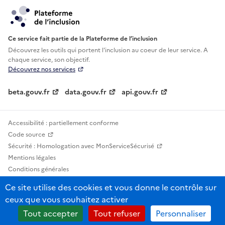
Ce service fait partie de la Plateforme de l’inclusion
Découvrez les outils qui portent l'inclusion au
coeur de leur service. A
chaque service, son objectif.
Découvrez nos services
beta.gouv.fr
data.gouv.fr
api.gouv.fr
Accessibilité : partiellement conforme
Code source
Sécurité : Homologation avec MonServiceSécurisé
Mentions légales
Conditions générales
Confidentialité
Ce site utilise des cookies et vous donne le contrôle sur
Statistiques, lexiques et indicateurs
ceux que vous souhaitez activer
Sauf mention contraire, tous les contenus de ce site sont sous licence
Tout accepter
Tout refuser
Personnaliser
etalab-2.0