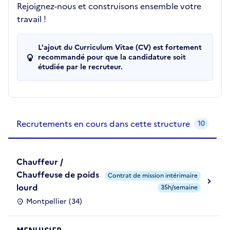
Rejoignez-nous et construisons ensemble votre
travail !
L'ajout du Curriculum Vitae (CV) est fortement
recommandé pour que la candidature soit
étudiée par le recruteur.
Recrutements de la structure
slide
1
of 1
Recrutements en cours dans cette structure
10
Chauffeur /
Chauffeuse de poids
Contrat de mission intérimaire
lourd
35h/semaine
Montpellier (34)