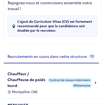
Rejoignez-nous et construisons ensemble votre
travail !
L'ajout du Curriculum Vitae (CV) est fortement
recommandé pour que la candidature soit
étudiée par le recruteur.
Recrutements de la structure
slide
1
of 1
Recrutements en cours dans cette structure
10
Chauffeur /
Chauffeuse de poids
Contrat de mission intérimaire
lourd
35h/semaine
Montpellier (34)