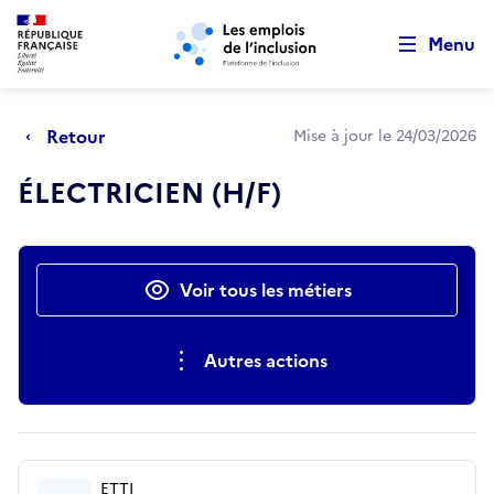
Retour au début de la page
Panneau de gestion des cookies
Aller au menu principal
Aller au contenu principal
Menu
Retour
Mise à jour le 24/03/2026
ÉLECTRICIEN (H/F)
Actions rapides
Voir tous les métiers
Autres actions
ETTI