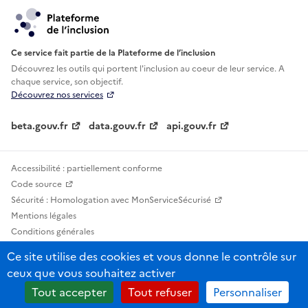
Ce service fait partie de la Plateforme de l’inclusion
Découvrez les outils qui portent l'inclusion au
coeur de leur service. A
chaque service, son objectif.
Découvrez nos services
beta.gouv.fr
data.gouv.fr
api.gouv.fr
Accessibilité : partiellement conforme
Code source
Sécurité : Homologation avec MonServiceSécurisé
Mentions légales
Conditions générales
Confidentialité
Ce site utilise des cookies et vous donne le contrôle sur
Statistiques, lexiques et indicateurs
ceux que vous souhaitez activer
Sauf mention contraire, tous les contenus de ce site sont sous licence
Tout accepter
Tout refuser
Personnaliser
etalab-2.0