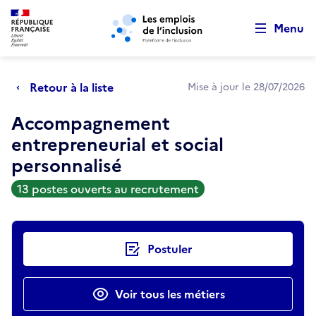
Retour au début de la page
Panneau de gestion des cookies
Aller au menu principal
Aller au contenu principal
Menu
Retour à la liste
Mise à jour le 28/07/2026
Accompagnement
entrepreneurial et social
personnalisé
13 postes ouverts au recrutement
Actions rapides
Postuler
Voir tous les métiers