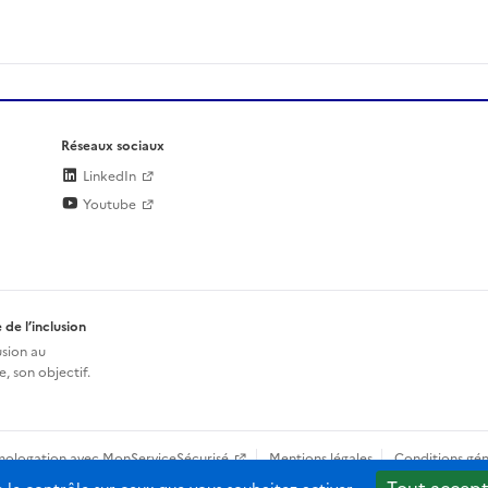
Réseaux sociaux
LinkedIn
Youtube
 de l’inclusion
usion au
, son objectif.
mologation avec MonServiceSécurisé
Mentions légales
Conditions gén