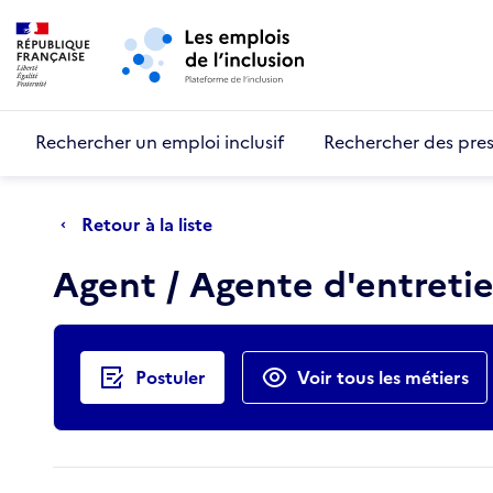
Retour au début de la page
Panneau de gestion des cookies
Aller au menu principal
Aller au contenu principal
Rechercher un emploi inclusif
Rechercher des pres
Retour à la liste
Agent / Agente d'entretie
Actions rapides
Postuler
Voir tous les métiers