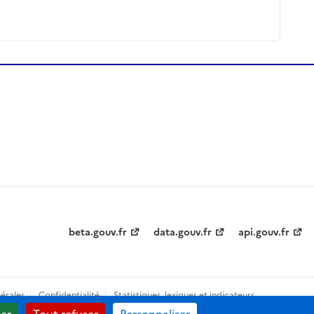
beta.gouv.fr
data.gouv.fr
api.gouv.fr
érales
Confidentialité
Statistiques, lexiques et indicateurs