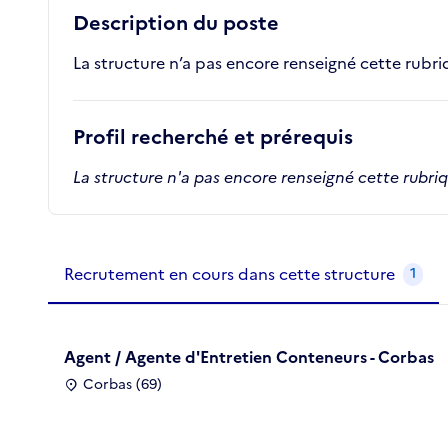
Description du poste
La structure n’a pas encore renseigné cette rubr
Profil recherché et prérequis
La structure n'a pas encore renseigné cette rubri
Recrutements de la structure
slide
1
of 1
Recrutement en cours dans cette structure
1
Agent / Agente d'Entretien Conteneurs - Corbas
Corbas (69)