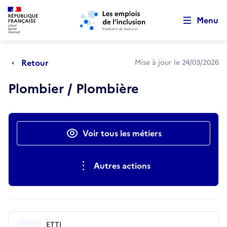
Retour au début de la page
Panneau de gestion des cookies
Aller au menu principal
Aller au contenu principal
Menu
Retour
Mise à jour le 24/03/2026
Plombier / Plombière
Actions rapides
Voir tous les métiers
Autres actions
ETTI