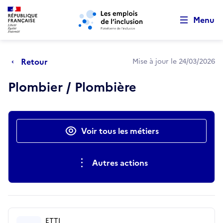
Retour au début de la page
Panneau de gestion des cookies
Aller au menu principal
Aller au contenu principal
Menu
Retour
Mise à jour le 24/03/2026
Plombier / Plombière
Actions rapides
Voir tous les métiers
Autres actions
ETTI