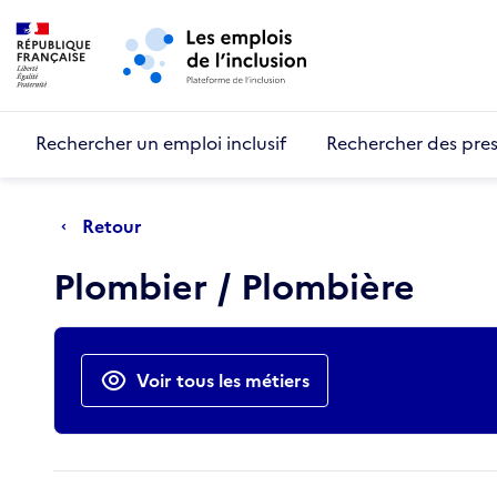
Retour au début de la page
Panneau de gestion des cookies
Aller au menu principal
Aller au contenu principal
Rechercher un emploi inclusif
Rechercher des pres
Retour
Plombier / Plombière
Actions rapides
Voir tous les métiers