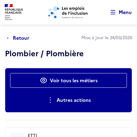
Retour au début de la page
Panneau de gestion des cookies
Aller au menu principal
Aller au contenu principal
Menu
Retour
Mise à jour le 24/03/2026
Plombier / Plombière
Actions rapides
Voir tous les métiers
Autres actions
ETTI