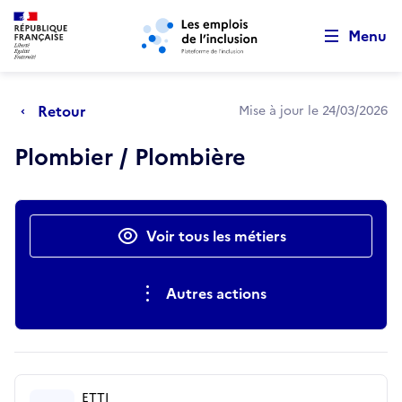
Retour au début de la page
Panneau de gestion des cookies
Aller au menu principal
Aller au contenu principal
Menu
Retour
Mise à jour le 24/03/2026
Plombier / Plombière
Actions rapides
Voir tous les métiers
Autres actions
ETTI