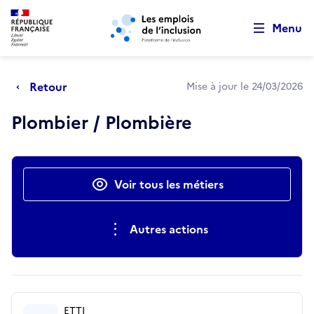
Retour au début de la page
Panneau de gestion des cookies
Aller au menu principal
Aller au contenu principal
Menu
Retour
Mise à jour le 24/03/2026
Plombier / Plombière
Actions rapides
Voir tous les métiers
Autres actions
ETTI