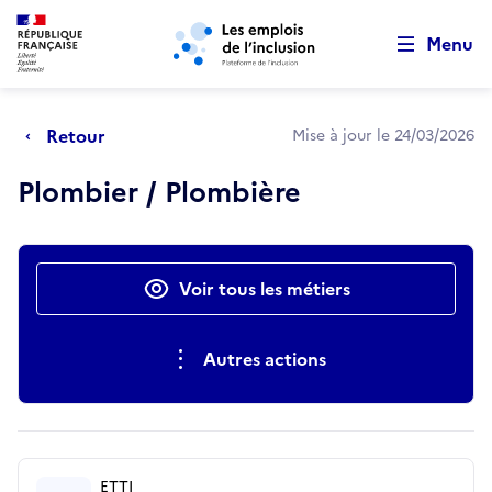
Retour au début de la page
Panneau de gestion des cookies
Aller au menu principal
Aller au contenu principal
Menu
Retour
Mise à jour le 24/03/2026
Plombier / Plombière
Actions rapides
Voir tous les métiers
Autres actions
ETTI