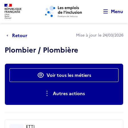
Retour au début de la page
Panneau de gestion des cookies
Aller au menu principal
Aller au contenu principal
Menu
Retour
Mise à jour le 24/03/2026
Plombier / Plombière
Actions rapides
Voir tous les métiers
Autres actions
ETTI