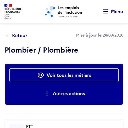
Retour au début de la page
Panneau de gestion des cookies
Aller au menu principal
Aller au contenu principal
Menu
Retour
Mise à jour le 24/03/2026
Plombier / Plombière
Actions rapides
Voir tous les métiers
Autres actions
ETTI