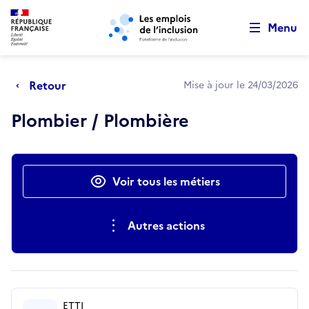
Retour au début de la page
Panneau de gestion des cookies
Aller au menu principal
Aller au contenu principal
Menu
Retour
Mise à jour le 24/03/2026
Plombier / Plombière
Actions rapides
Voir tous les métiers
Autres actions
ETTI