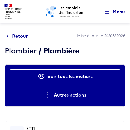
Retour au début de la page
Panneau de gestion des cookies
Aller au menu principal
Aller au contenu principal
Menu
Retour
Mise à jour le 24/03/2026
Plombier / Plombière
Actions rapides
Voir tous les métiers
Autres actions
ETTI