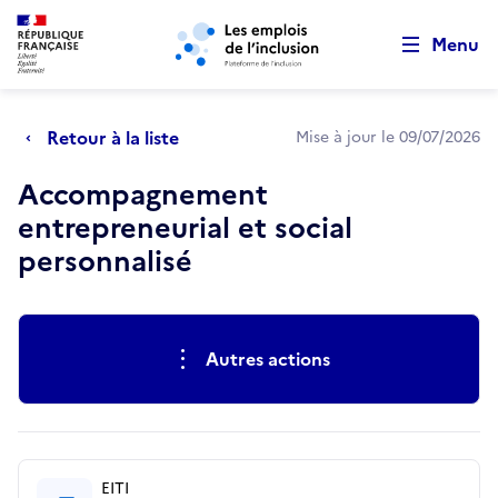
Retour au début de la page
Panneau de gestion des cookies
Aller au menu principal
Aller au contenu principal
Menu
Retour à la liste
Mise à jour le 09/07/2026
Accompagnement
entrepreneurial et social
personnalisé
Actions rapides
Autres actions
EITI