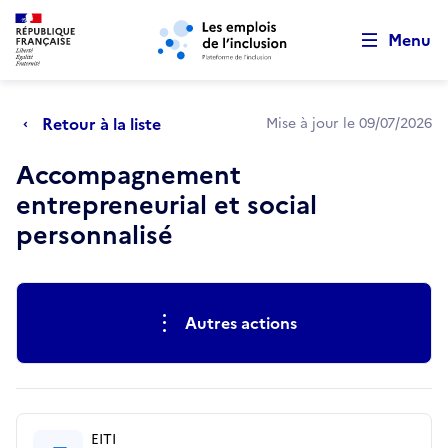
Retour au début de la page
Panneau de gestion des cookies
Aller au menu principal
Aller au contenu principal
Menu
Retour à la liste
Mise à jour le 09/07/2026
Accompagnement
entrepreneurial et social
personnalisé
Actions rapides
Autres actions
EITI