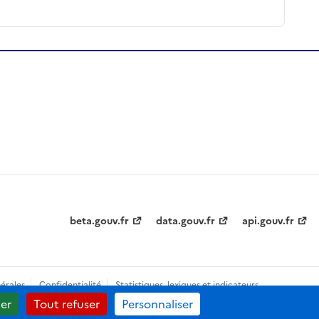
beta.gouv.fr
data.gouv.fr
api.gouv.fr
érales
Confidentialité
Statistiques, lexiques et indicateurs
er
Tout refuser
Personnaliser