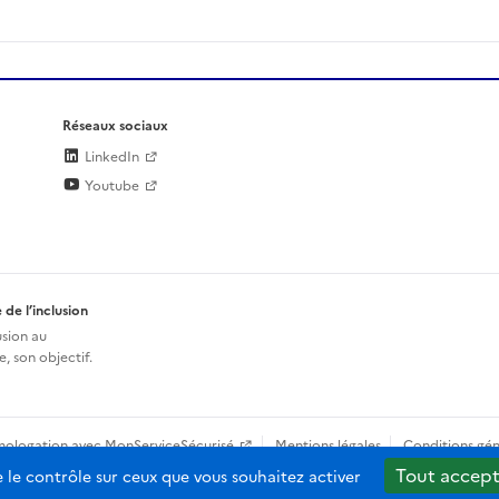
Réseaux sociaux
LinkedIn
Youtube
 de l’inclusion
usion au
, son objectif.
mologation avec MonServiceSécurisé
Mentions légales
Conditions gén
Tout accept
e le contrôle sur ceux que vous souhaitez activer
b-2.0