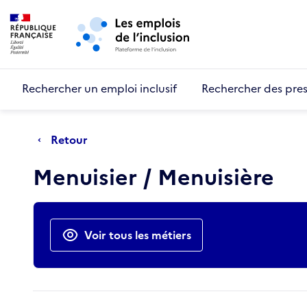
Retour au début de la page
Panneau de gestion des cookies
Aller au menu principal
Aller au contenu principal
Rechercher un emploi inclusif
Rechercher des pres
Retour
Menuisier / Menuisière
Actions rapides
Voir tous les métiers