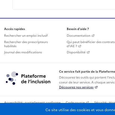
Accès rapides
Besoin d'aide ?
Rechercher un emploi inclusif
Documentation
Rechercher des prescripteurs
Qui peut bénéficier des contrats
habilités
d'IAE ?
Journal des modifications
Disponibilité
Ce service fait partie de la Plateforme
Découvrez les outils qui portent l'incl
coeur de leur service. A chaque service
Découvrez nos services
Accessibilité : partiellement conforme
Code source
Sécurité : Ho
Sauf mention contraire, tous les contenus de ce site sont sous licence
Ce site utilise des cookies et vous donn
etala