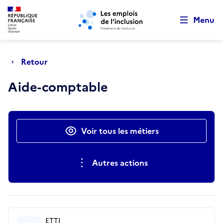
Retour au début de la page
Panneau de gestion des cookies
Aller au menu principal
Aller au contenu principal
Menu
Retour
Aide-comptable
Actions rapides
Voir tous les métiers
Autres actions
ETTI