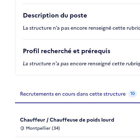
Description du poste
La structure n’a pas encore renseigné cette rubr
Profil recherché et prérequis
La structure n'a pas encore renseigné cette rubri
Recrutements de la structure
slide
1
of 1
Recrutements en cours dans cette structure
10
Chauffeur / Chauffeuse de poids lourd
Montpellier (34)