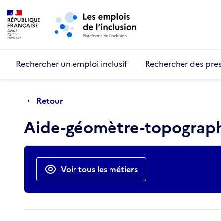
Retour au début de la page
Panneau de gestion des cookies
Aller au menu principal
Aller au contenu principal
Rechercher un emploi inclusif
Rechercher des pres
Retour
Aide-géomètre-topograp
Actions rapides
Voir tous les métiers