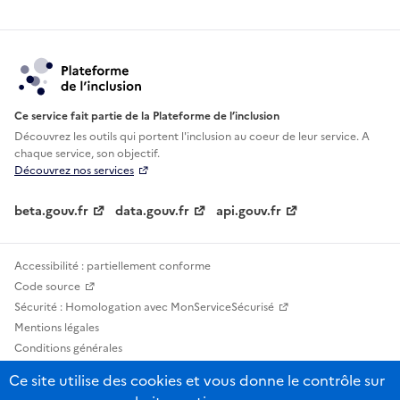
Ce service fait partie de la Plateforme de l’inclusion
Découvrez les outils qui portent l'inclusion au
coeur de leur service. A
chaque service, son objectif.
Découvrez nos services
beta.gouv.fr
data.gouv.fr
api.gouv.fr
Accessibilité : partiellement conforme
Code source
Sécurité : Homologation avec MonServiceSécurisé
Mentions légales
Conditions générales
Confidentialité
Ce site utilise des cookies et vous donne le contrôle sur
Statistiques, lexiques et indicateurs