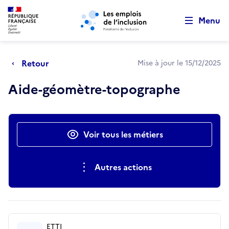
Retour au début de la page
Panneau de gestion des cookies
Aller au menu principal
Aller au contenu principal
Menu
Retour
Mise à jour le 15/12/2025
Aide-géomètre-topographe
Actions rapides
Voir tous les métiers
Autres actions
ETTI