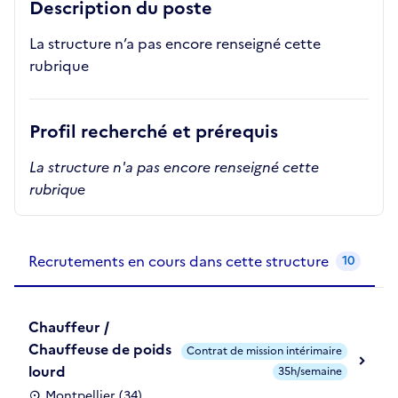
Description du poste
La structure n’a pas encore renseigné cette
rubrique
Profil recherché et prérequis
La structure n'a pas encore renseigné cette
rubrique
Recrutements de la structure
slide
1
of 1
Recrutements en cours dans cette structure
10
Chauffeur /
Chauffeuse de poids
Contrat de mission intérimaire
lourd
35h/semaine
Montpellier (34)