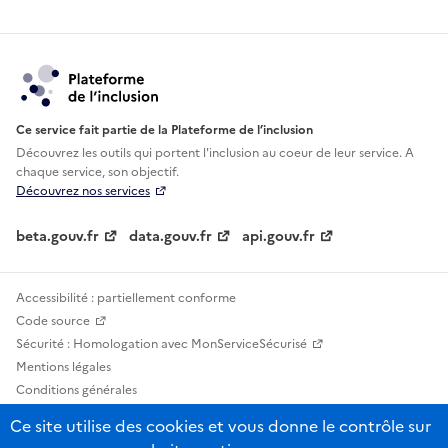
Ce service fait partie de la Plateforme de l’inclusion
Découvrez les outils qui portent l'inclusion au
coeur de leur service. A
chaque service, son objectif.
Découvrez nos services
beta.gouv.fr
data.gouv.fr
api.gouv.fr
Accessibilité : partiellement conforme
Code source
Sécurité : Homologation avec MonServiceSécurisé
Mentions légales
Conditions générales
Confidentialité
Ce site utilise des cookies et vous donne le contrôle sur
Statistiques, lexiques et indicateurs