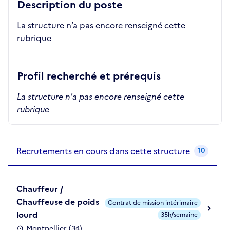
Description du poste
La structure n’a pas encore renseigné cette
rubrique
Profil recherché et prérequis
La structure n'a pas encore renseigné cette
rubrique
Recrutements de la structure
slide
1
of 1
Recrutements en cours dans cette structure
10
Chauffeur /
Chauffeuse de poids
Contrat de mission intérimaire
lourd
35h/semaine
Montpellier (34)