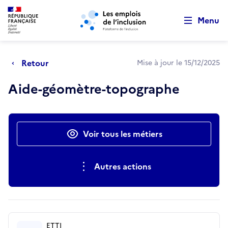
Retour au début de la page
Panneau de gestion des cookies
Aller au menu principal
Aller au contenu principal
Menu
Retour
Mise à jour le 15/12/2025
Aide-géomètre-topographe
Actions rapides
Voir tous les métiers
Autres actions
ETTI