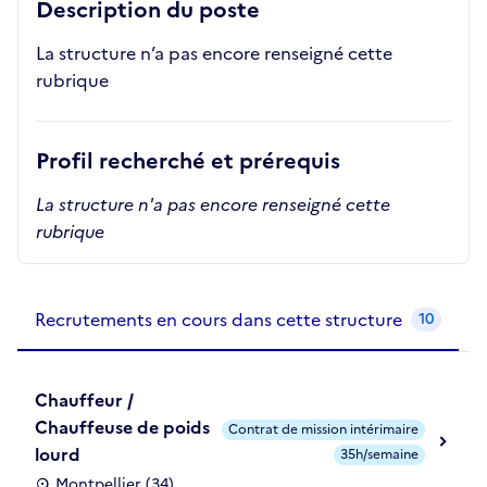
Description du poste
La structure n’a pas encore renseigné cette
rubrique
Profil recherché et prérequis
La structure n'a pas encore renseigné cette
rubrique
Recrutements de la structure
slide
1
of 1
Recrutements en cours dans cette structure
10
Chauffeur /
Chauffeuse de poids
Contrat de mission intérimaire
lourd
35h/semaine
Montpellier (34)