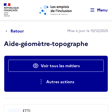
Retour au début de la page
Panneau de gestion des cookies
Aller au menu principal
Aller au contenu principal
Menu
Retour
Mise à jour le 15/12/2025
Aide-géomètre-topographe
Actions rapides
Voir tous les métiers
Autres actions
ETTI