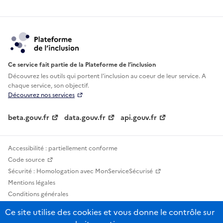
Ce service fait partie de la Plateforme de l’inclusion
Découvrez les outils qui portent l'inclusion au
coeur de leur service. A
chaque service, son objectif.
Découvrez nos services
beta.gouv.fr
data.gouv.fr
api.gouv.fr
Accessibilité : partiellement conforme
Code source
Sécurité : Homologation avec MonServiceSécurisé
Mentions légales
Conditions générales
Confidentialité
Ce site utilise des cookies et vous donne le contrôle sur
Statistiques, lexiques et indicateurs