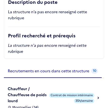
Description du poste
La structure n’a pas encore renseigné cette
rubrique
Profil recherché et prérequis
La structure n'a pas encore renseigné cette
rubrique
Recrutements de la structure
slide
1
of 1
Recrutements en cours dans cette structure
10
Chauffeur /
Chauffeuse de poids
Contrat de mission intérimaire
lourd
35h/semaine
Montpellier (34)