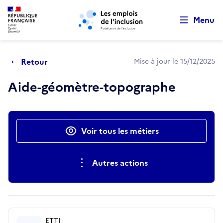
Retour au début de la page
Panneau de gestion des cookies
Aller au menu principal
Aller au contenu principal
Menu
Retour
Mise à jour le 15/12/2025
Aide-géomètre-topographe
Actions rapides
Voir tous les métiers
Autres actions
ETTI