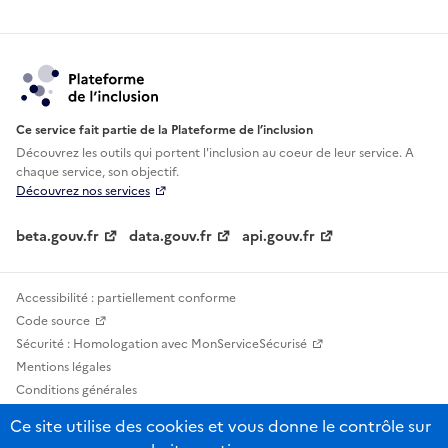
Ce service fait partie de la Plateforme de l’inclusion
Découvrez les outils qui portent l'inclusion au
coeur de leur service. A
chaque service, son objectif.
Découvrez nos services
beta.gouv.fr
data.gouv.fr
api.gouv.fr
Accessibilité : partiellement conforme
Code source
Sécurité : Homologation avec MonServiceSécurisé
Mentions légales
Conditions générales
Confidentialité
Ce site utilise des cookies et vous donne le contrôle sur
Statistiques, lexiques et indicateurs