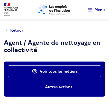
Retour au début de la page
Panneau de gestion des cookies
Aller au menu principal
Aller au contenu principal
Menu
Retour
Agent / Agente de nettoyage en
collectivité
Actions rapides
Voir tous les métiers
Autres actions