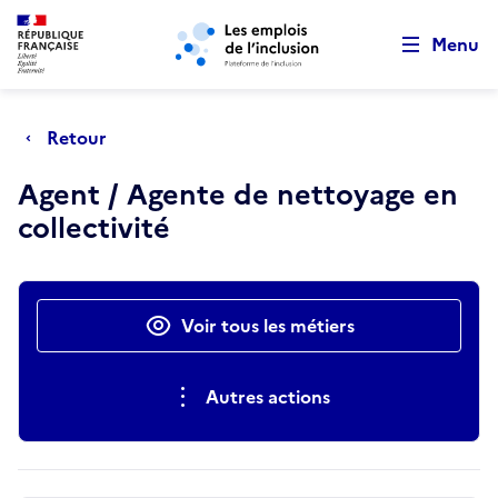
Retour au début de la page
Panneau de gestion des cookies
Aller au menu principal
Aller au contenu principal
Menu
Retour
Agent / Agente de nettoyage en
collectivité
Actions rapides
Voir tous les métiers
Autres actions