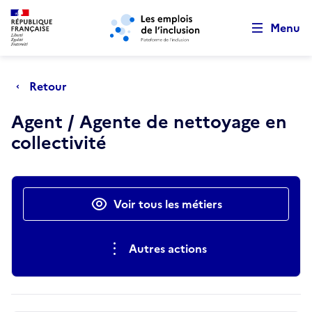
Retour au début de la page
Panneau de gestion des cookies
Aller au menu principal
Aller au contenu principal
Menu
Retour
Agent / Agente de nettoyage en
collectivité
Actions rapides
Voir tous les métiers
Autres actions