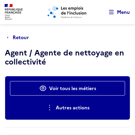
Retour au début de la page
Panneau de gestion des cookies
Aller au menu principal
Aller au contenu principal
Menu
Retour
Agent / Agente de nettoyage en
collectivité
Actions rapides
Voir tous les métiers
Autres actions