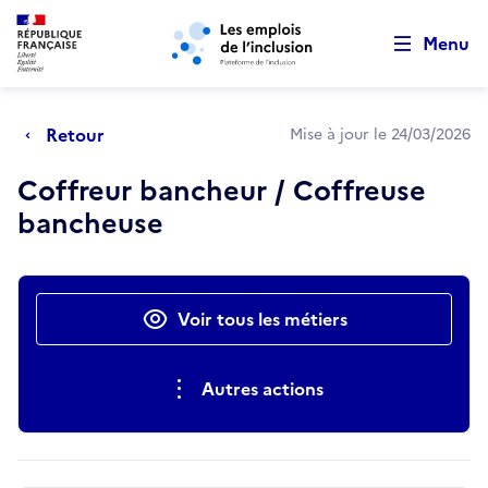
Retour au début de la page
Panneau de gestion des cookies
Aller au menu principal
Aller au contenu principal
Menu
Retour
Mise à jour le 24/03/2026
Coffreur bancheur / Coffreuse
bancheuse
Actions rapides
Voir tous les métiers
Autres actions