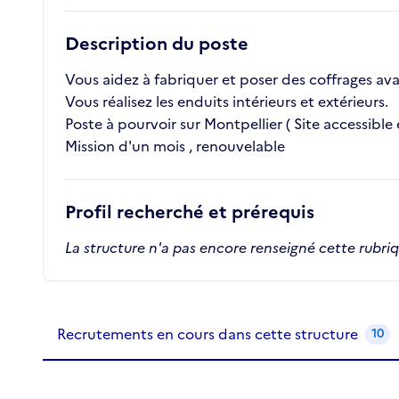
Description du poste
Vous aidez à fabriquer et poser des coffrages av
Vous réalisez les enduits intérieurs et extérieurs.
Poste à pourvoir sur Montpellier ( Site accessib
Mission d'un mois , renouvelable
Profil recherché et prérequis
La structure n'a pas encore renseigné cette rubri
Recrutements de la structure
slide
1
of 1
Recrutements en cours dans cette structure
10