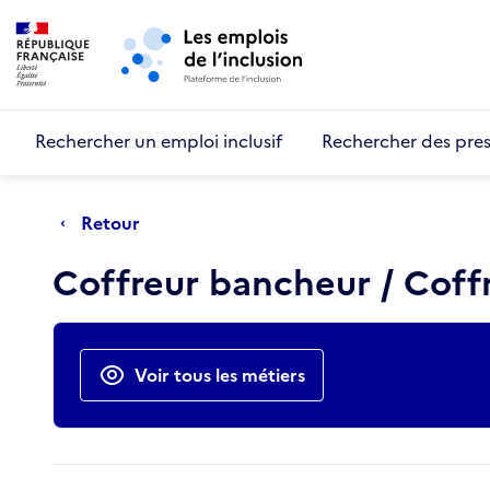
Retour au début de la page
Panneau de gestion des cookies
Aller au menu principal
Aller au contenu principal
Rechercher un emploi inclusif
Rechercher des pres
Retour
Coffreur bancheur / Cof
Actions rapides
Voir tous les métiers