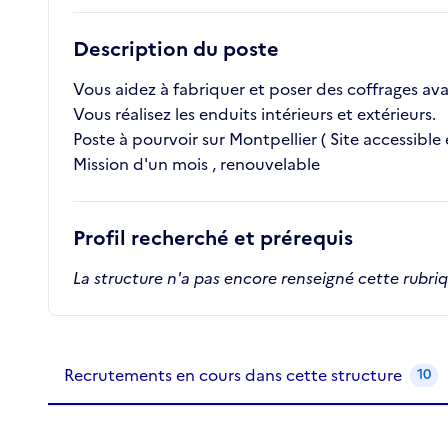
Description du poste
Vous aidez à fabriquer et poser des coffrages av
Vous réalisez les enduits intérieurs et extérieurs.
Poste à pourvoir sur Montpellier ( Site accessib
Mission d'un mois , renouvelable
Profil recherché et prérequis
La structure n'a pas encore renseigné cette rubri
Recrutements de la structure
slide
1
of 1
Recrutements en cours dans cette structure
10