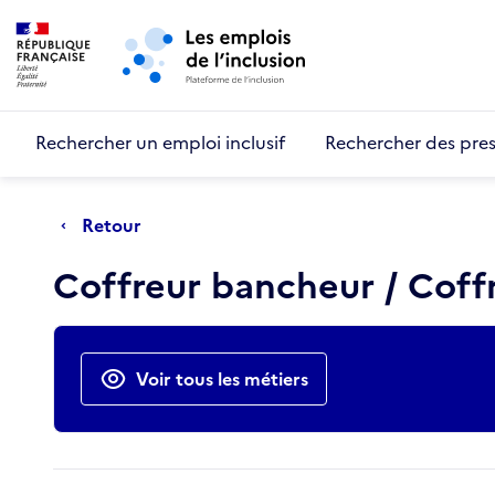
Retour au début de la page
Panneau de gestion des cookies
Aller au menu principal
Aller au contenu principal
Rechercher un emploi inclusif
Rechercher des pres
Retour
Coffreur bancheur / Cof
Actions rapides
Voir tous les métiers