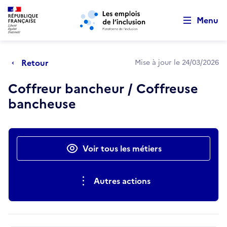
Retour au début de la page
Panneau de gestion des cookies
Aller au menu principal
Aller au contenu principal
Menu
Retour
Mise à jour le 24/03/2026
Coffreur bancheur / Coffreuse
bancheuse
Actions rapides
Voir tous les métiers
Autres actions