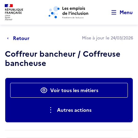
Retour au début de la page
Panneau de gestion des cookies
Aller au menu principal
Aller au contenu principal
Menu
Retour
Mise à jour le 24/03/2026
Coffreur bancheur / Coffreuse
bancheuse
Actions rapides
Voir tous les métiers
Autres actions