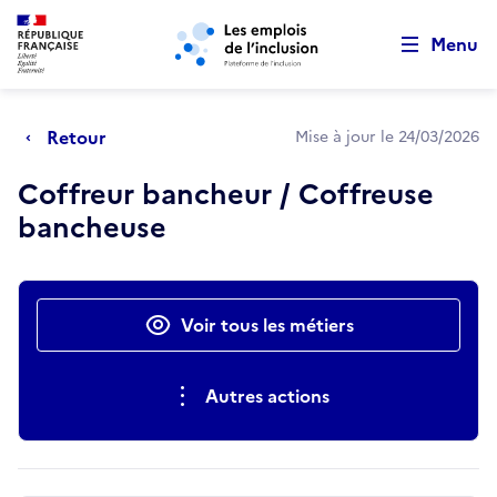
Retour au début de la page
Panneau de gestion des cookies
Aller au menu principal
Aller au contenu principal
Menu
Retour
Mise à jour le 24/03/2026
Coffreur bancheur / Coffreuse
bancheuse
Actions rapides
Voir tous les métiers
Autres actions