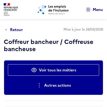
Retour au début de la page
Panneau de gestion des cookies
Aller au menu principal
Aller au contenu principal
Menu
Retour
Mise à jour le 24/03/2026
Coffreur bancheur / Coffreuse
bancheuse
Actions rapides
Voir tous les métiers
Autres actions