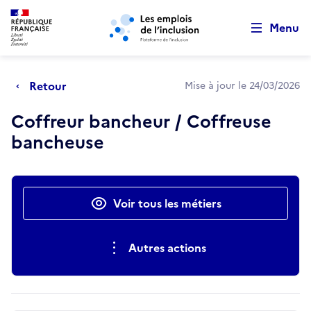
Retour au début de la page
Panneau de gestion des cookies
Aller au menu principal
Aller au contenu principal
Menu
Retour
Mise à jour le 24/03/2026
Coffreur bancheur / Coffreuse
bancheuse
Actions rapides
Voir tous les métiers
Autres actions