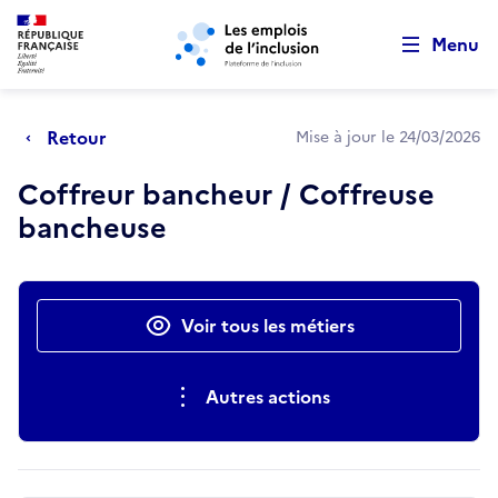
Retour au début de la page
Panneau de gestion des cookies
Aller au menu principal
Aller au contenu principal
Menu
Retour
Mise à jour le 24/03/2026
Coffreur bancheur / Coffreuse
bancheuse
Actions rapides
Voir tous les métiers
Autres actions