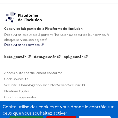
Ce service fait partie de la Plateforme de l’inclusion
Découvrez les outils qui portent l'inclusion au
coeur de leur service. A
chaque service, son objectif.
Découvrez nos services
beta.gouv.fr
data.gouv.fr
api.gouv.fr
Accessibilité : partiellement conforme
Code source
Sécurité : Homologation avec MonServiceSécurisé
Mentions légales
Conditions générales
Confidentialité
Ce site utilise des cookies et vous donne le contrôle sur
Statistiques, lexiques et indicateurs
ceux que vous souhaitez activer
Sauf mention contraire, tous les contenus de ce site sont sous licence