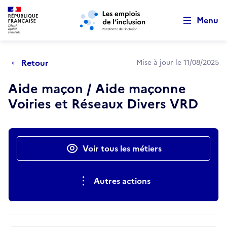
Retour au début de la page
Panneau de gestion des cookies
Aller au menu principal
Aller au contenu principal
Menu
Retour
Mise à jour le 11/08/2025
Aide maçon / Aide maçonne
Voiries et Réseaux Divers VRD
Actions rapides
Voir tous les métiers
Autres actions