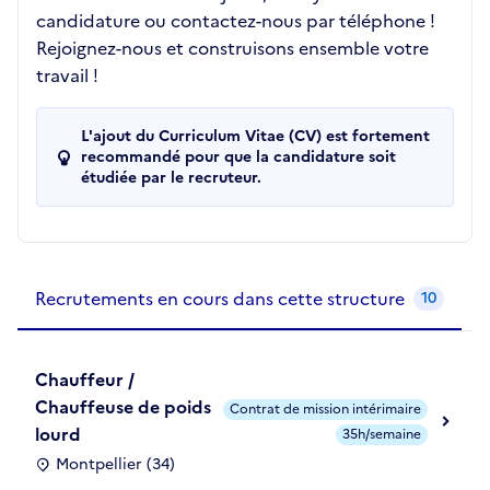
candidature ou contactez-nous par téléphone !
Rejoignez-nous et construisons ensemble votre
travail !
L'ajout du Curriculum Vitae (CV) est fortement
recommandé pour que la candidature soit
étudiée par le recruteur.
Recrutements de la structure
slide
1
of 1
Recrutements en cours dans cette structure
10
Chauffeur /
Chauffeuse de poids
Contrat de mission intérimaire
lourd
35h/semaine
Montpellier (34)