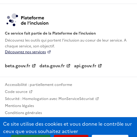
Ce service fait partie de la Plateforme de l’inclusion
Découvrez les outils qui portent l'inclusion au
coeur de leur service. A
chaque service, son objectif.
Découvrez nos services
beta.gouv.fr
data.gouv.fr
api.gouv.fr
Accessibilité : partiellement conforme
Code source
Sécurité : Homologation avec MonServiceSécurisé
Mentions légales
Conditions générales
Confidentialité
Ce site utilise des cookies et vous donne le contrôle sur
Statistiques, lexiques et indicateurs
ceux que vous souhaitez activer
Sauf mention contraire, tous les contenus de ce site sont sous licence