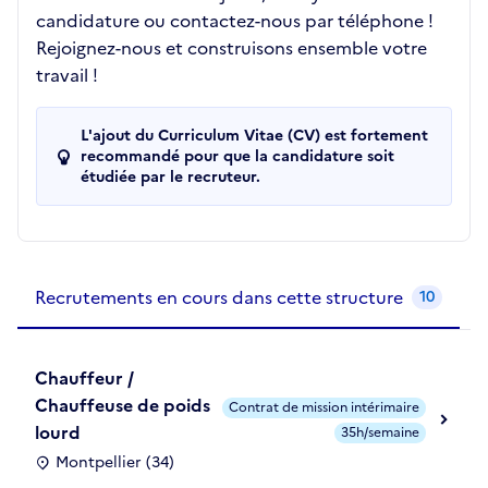
candidature ou contactez-nous par téléphone !
Rejoignez-nous et construisons ensemble votre
travail !
L'ajout du Curriculum Vitae (CV) est fortement
recommandé pour que la candidature soit
étudiée par le recruteur.
Recrutements de la structure
slide
1
of 1
Recrutements en cours dans cette structure
10
Chauffeur /
Chauffeuse de poids
Contrat de mission intérimaire
lourd
35h/semaine
Montpellier (34)