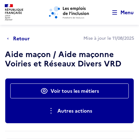
Retour au début de la page
Panneau de gestion des cookies
Aller au menu principal
Aller au contenu principal
Menu
Retour
Mise à jour le 11/08/2025
Aide maçon / Aide maçonne
Voiries et Réseaux Divers VRD
Actions rapides
Voir tous les métiers
Autres actions