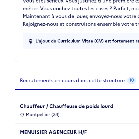
Vous êtes sérieux, vous justifiez d'une première
métier. Vous cochez toutes les cases ? Parfait, n
Maintenant à vous de jouer, envoyez-nous votre
Rejoignez-nous et construisons ensemble votre tra
L'ajout du Curriculum Vitae (CV) est fortement 
Recrutements de la structure
slide
1
of 1
Recrutements en cours dans cette structure
10
Chauffeur / Chauffeuse de poids lourd
Montpellier (34)
MENUISIER AGENCEUR H/F