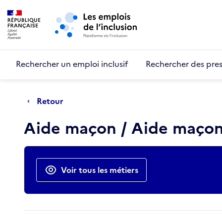
Retour au début de la page
Panneau de gestion des cookies
Aller au menu principal
Aller au contenu principal
Rechercher un emploi inclusif
Rechercher des pres
Retour
Aide maçon / Aide maçon
Actions rapides
Voir tous les métiers