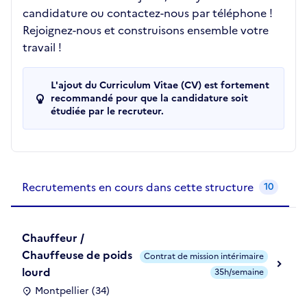
candidature ou contactez-nous par téléphone !
Rejoignez-nous et construisons ensemble votre
travail !
L'ajout du Curriculum Vitae (CV) est fortement
recommandé pour que la candidature soit
étudiée par le recruteur.
Recrutements de la structure
slide
1
of 1
Recrutements en cours dans cette structure
10
Chauffeur /
Chauffeuse de poids
Contrat de mission intérimaire
lourd
35h/semaine
Montpellier (34)