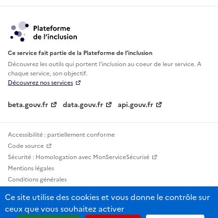
Ce service fait partie de la Plateforme de l’inclusion
Découvrez les outils qui portent l'inclusion au
coeur de leur service. A
chaque service, son objectif.
Découvrez nos services
beta.gouv.fr
data.gouv.fr
api.gouv.fr
Accessibilité : partiellement conforme
Code source
Sécurité : Homologation avec MonServiceSécurisé
Mentions légales
Conditions générales
Confidentialité
Ce site utilise des cookies et vous donne le contrôle sur
Statistiques, lexiques et indicateurs
ceux que vous souhaitez activer
Sauf mention contraire, tous les contenus de ce site sont sous licence