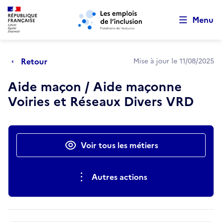
Retour au début de la page
Panneau de gestion des cookies
Aller au menu principal
Aller au contenu principal
Menu
Retour
Mise à jour le 11/08/2025
Aide maçon / Aide maçonne
Voiries et Réseaux Divers VRD
Actions rapides
Voir tous les métiers
Autres actions