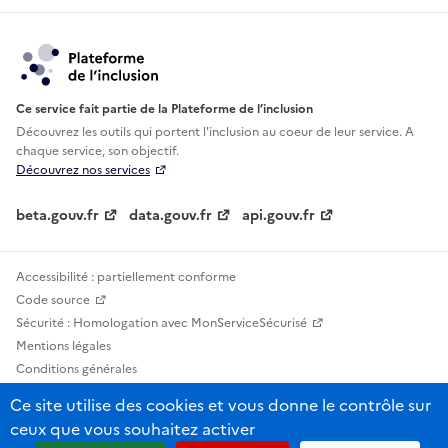
Ce service fait partie de la Plateforme de l’inclusion
Découvrez les outils qui portent l'inclusion au
coeur de leur service. A
chaque service, son objectif.
Découvrez nos services
beta.gouv.fr
data.gouv.fr
api.gouv.fr
Accessibilité : partiellement conforme
Code source
Sécurité : Homologation avec MonServiceSécurisé
Mentions légales
Conditions générales
Confidentialité
Ce site utilise des cookies et vous donne le contrôle sur
Statistiques, lexiques et indicateurs
ceux que vous souhaitez activer
Sauf mention contraire, tous les contenus de ce site sont sous licence