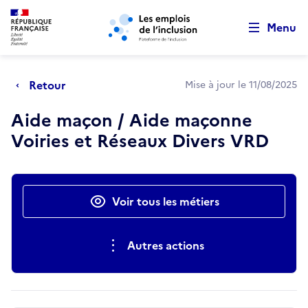
Retour au début de la page
Panneau de gestion des cookies
Aller au menu principal
Aller au contenu principal
Menu
Retour
Mise à jour le 11/08/2025
Aide maçon / Aide maçonne
Voiries et Réseaux Divers VRD
Actions rapides
Voir tous les métiers
Autres actions