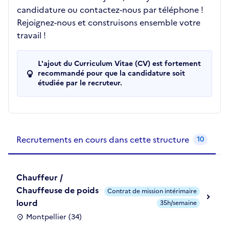
candidature ou contactez-nous par téléphone !
Rejoignez-nous et construisons ensemble votre
travail !
L'ajout du Curriculum Vitae (CV) est fortement
recommandé pour que la candidature soit
étudiée par le recruteur.
Recrutements de la structure
slide
1
of 1
Recrutements en cours dans cette structure
10
Chauffeur /
Chauffeuse de poids
Contrat de mission intérimaire
lourd
35h/semaine
Montpellier (34)