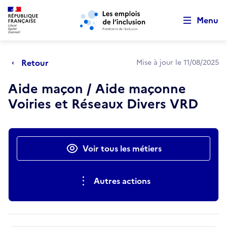
Retour au début de la page
Panneau de gestion des cookies
Aller au menu principal
Aller au contenu principal
Menu
Retour
Mise à jour le 11/08/2025
Aide maçon / Aide maçonne
Voiries et Réseaux Divers VRD
Actions rapides
Voir tous les métiers
Autres actions