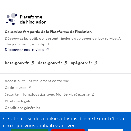
Ce service fait partie de la Plateforme de l’inclusion
Découvrez les outils qui portent l'inclusion au
coeur de leur service. A
chaque service, son objectif.
Découvrez nos services
beta.gouv.fr
data.gouv.fr
api.gouv.fr
Accessibilité : partiellement conforme
Code source
Sécurité : Homologation avec MonServiceSécurisé
Mentions légales
Conditions générales
Confidentialité
Ce site utilise des cookies et vous donne le contrôle sur
Statistiques, lexiques et indicateurs
ceux que vous souhaitez activer
Sauf mention contraire, tous les contenus de ce site sont sous licence