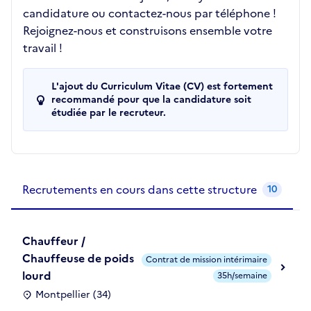
candidature ou contactez-nous par téléphone !
Rejoignez-nous et construisons ensemble votre
travail !
L'ajout du Curriculum Vitae (CV) est fortement
recommandé pour que la candidature soit
étudiée par le recruteur.
Recrutements de la structure
slide
1
of 1
Recrutements en cours dans cette structure
10
Chauffeur /
Chauffeuse de poids
Contrat de mission intérimaire
lourd
35h/semaine
Montpellier (34)